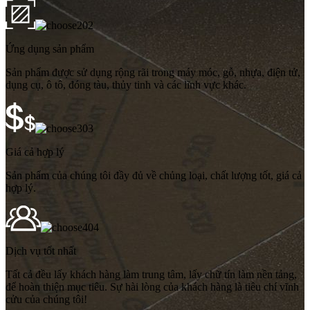
02
Ứng dụng sản phẩm
Sản phẩm được sử dụng rộng rãi trong máy móc, gỗ, nhựa, điện tử,
dụng cụ, ô tô, đóng tàu, thủy tinh và các lĩnh vực khác.
03
Giá cả hợp lý
Sản phẩm của chúng tôi đầy đủ về chủng loại, chất lượng tốt, giá cả
hợp lý.
04
Dịch vụ tốt nhất
Tất cả đều lấy khách hàng làm trung tâm, lấy chữ tín làm nền tảng,
để hoàn thiện mục tiêu. Sự hài lòng của khách hàng là tiêu chí vĩnh
cửu của chúng tôi!