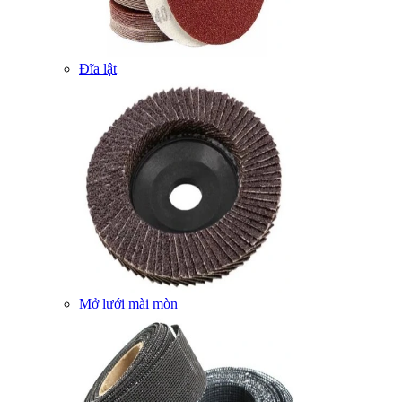
Đĩa lật
Mở lưới mài mòn