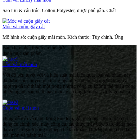
Sao lưu & cấu trúc: Cotton-Polyester, được phủ gần. Chất
Móc và cuộn giấy cát
Mô hình số: cuộn giấy mài mòn. Kích thước: Tùy chỉnh. Ứng
Bán chạy nhất trên toàn thế giới
danh mục sản phẩm
Tấm vải mài mòn
Với độ bền tuyệt vời và hiệu suất mài hiệu quả, loại vải nhám này
đã được các chuyên gia trong ngành và phần lớn người dùng ca
ngợi và đã trở thành một trong những công cụ không thể thiếu trong
nhiều ngành sản xuất máy móc, gia công kim loại, xử lý gỗ và các
ngành công nghiệp khác.
Cuộn vải mài mòn
Dùng để mài và đánh bóng kim loại, gỗ, metope. Thích hợp cho
dụng cụ chính xác, máy công cụ, tàu thủy, máy bay, ô tô, đồng hồ,
da và các ngành công nghiệp chế tạo khác. Thường dùng cho đai
mài mòn và bánh mài.