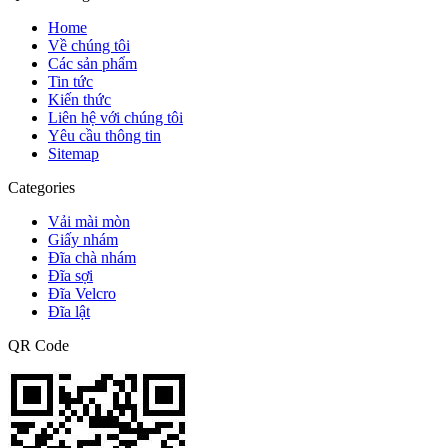
Home
Về chúng tôi
Các sản phẩm
Tin tức
Kiến thức
Liên hệ với chúng tôi
Yêu cầu thông tin
Sitemap
Categories
Vải mài mòn
Giấy nhám
Đĩa chà nhám
Đĩa sợi
Đĩa Velcro
Đĩa lật
QR Code