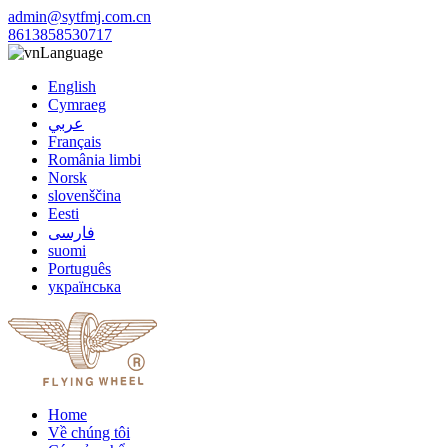
admin@sytfmj.com.cn
8613858530717
Language
English
Cymraeg
عربي
Français
România limbi
Norsk
slovenščina
Eesti
فارسی
suomi
Português
українська
Home
Về chúng tôi