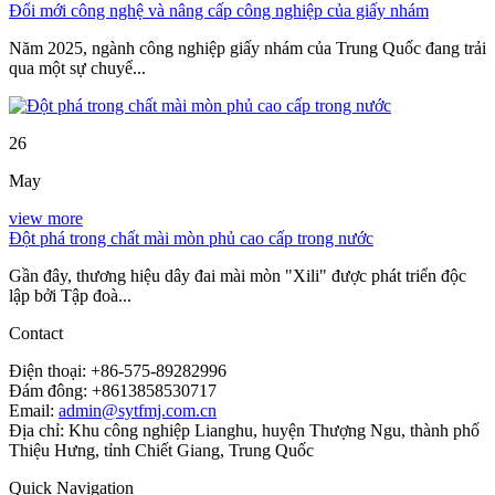
Đổi mới công nghệ và nâng cấp công nghiệp của giấy nhám
Năm 2025, ngành công nghiệp giấy nhám của Trung Quốc đang trải
qua một sự chuyể...
26
May
view more
Đột phá trong chất mài mòn phủ cao cấp trong nước
Gần đây, thương hiệu dây đai mài mòn "Xili" được phát triển độc
lập bởi Tập đoà...
Contact
Điện thoại: +86-575-89282996
Đám đông: +8613858530717
Email:
admin@sytfmj.com.cn
Địa chỉ: Khu công nghiệp Lianghu, huyện Thượng Ngu, thành phố
Thiệu Hưng, tỉnh Chiết Giang, Trung Quốc
Quick Navigation