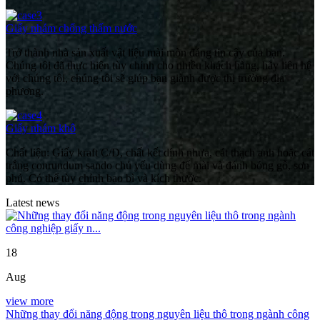
Giấy nhám chống thấm nước
Trở thành nhà sản xuất vật liệu mài mòn đáng tin cậy của bạn.
Chúng tôi đã thực hiện tùy chỉnh cho nhiều khách hàng, hãy liên hệ
với chúng tôi, chúng tôi sẽ giúp bạn giành được thị trường địa
phương.
Giấy nhám khô
Chất liệu: Giấy kraft C/D, chất kết dính nhựa, cát thạch anh hoặc cát
trắng conrundum sando chủ yếu dùng để mài và đánh bóng gỗ, sơn
phủ. Có thể tùy chỉnh bao bì và kích thước.
Latest news
18
Aug
view more
Những thay đổi năng động trong nguyên liệu thô trong ngành công