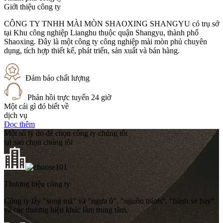
Giới thiệu công ty
CÔNG TY TNHH MÀI MÒN SHAOXING SHANGYU có trụ sở
tại Khu công nghiệp Lianghu thuộc quận Shangyu, thành phố
Shaoxing. Đây là một công ty công nghiệp mài mòn phủ chuyên
dụng, tích hợp thiết kế, phát triển, sản xuất và bán hàng.
Đảm bảo chất lượng
Phản hồi trực tuyến 24 giờ
Một cái gì đó biết về
dịch vụ
Đọc thêm
Một số lý do để chọn công ty chúng tôi
tại sao chọn chúng tôi
01
Thương hiệu công ty
Công ty lấy "song mã" và "ngựa ô", "nguồn tránh", "bánh xe bay"
và các thương hiệu khác làm trung tâm.